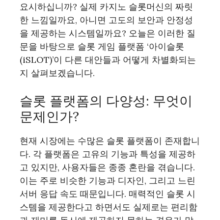
요시하십니까? 실제 카지노 슬롯머신의 짜릿
한 느낌일까요, 아니면 고도의 보안과 안정성
을 제공하는 시스템일까요? 오늘은 이러한 질
문을 바탕으로 슬롯 게임 플랫폼 ‘아이슬롯
(iSLOT)’이 다른 대안들과 어떻게 차별화되는
지 살펴보겠습니다.
슬롯 플랫폼의 다양성: 무엇이
문제인가?
현재 시장에는 수많은 슬롯 플랫폼이 존재합니
다. 각 플랫폼은 고유의 기능과 특성을 제공하
고 있지만, 사용자들은 종종 혼란을 겪습니다.
이는 주로 비슷한 기능과 디자인, 그리고 느린
서버 응답 속도 때문입니다. 매력적인 슬롯 시
스템을 제공한다고 하면서도 실제로는 편리함