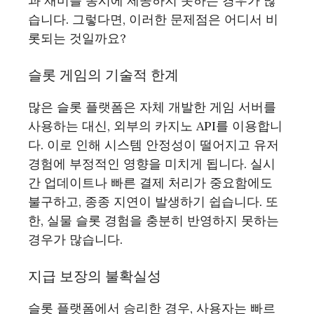
과 재미를 동시에 제공하지 못하는 경우가 많
습니다. 그렇다면, 이러한 문제점은 어디서 비
롯되는 것일까요?
슬롯 게임의 기술적 한계
많은 슬롯 플랫폼은 자체 개발한 게임 서버를
사용하는 대신, 외부의 카지노 API를 이용합니
다. 이로 인해 시스템 안정성이 떨어지고 유저
경험에 부정적인 영향을 미치게 됩니다. 실시
간 업데이트나 빠른 결제 처리가 중요함에도
불구하고, 종종 지연이 발생하기 쉽습니다. 또
한, 실물 슬롯 경험을 충분히 반영하지 못하는
경우가 많습니다.
지급 보장의 불확실성
슬롯 플랫폼에서 승리한 경우, 사용자는 빠르