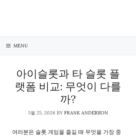
Skip
to
content
MENU
아이슬롯과 타 슬롯 플
랫폼 비교: 무엇이 다를
까?
5월 25, 2026
BY
FRANK ANDERSON
여러분은 슬롯 게임을 즐길 때 무엇을 가장 중