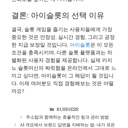
결론: 아이슬롯의 선택 이유
결국, 슬롯 게임을 즐기는 사용자들에게 가장
중요한 것은 안정성, 실시간 경험, 그리고 공정
한 지급 보장일 것입니다.
아이슬롯
은 이 모든
조건을 충족시키며, 다른 슬롯 플랫폼과는 차
별화된 사용자 경험을 제공합니다. 실제 카지
노 슬롯머신의 짜릿함을 온라인에서 그대로 느
끼고 싶다면, 아이슬롯이 그 해답이 될 것입니
다. 이제 여러분도 직접 경험해보는 것은 어떨
까요?
CATEGORIES
BUSINESS
주소탑과 함께하는 효율적인 링크 관리 방법
AI 개요에서 브랜드 답변을 지배하는 법: 내가 겪은