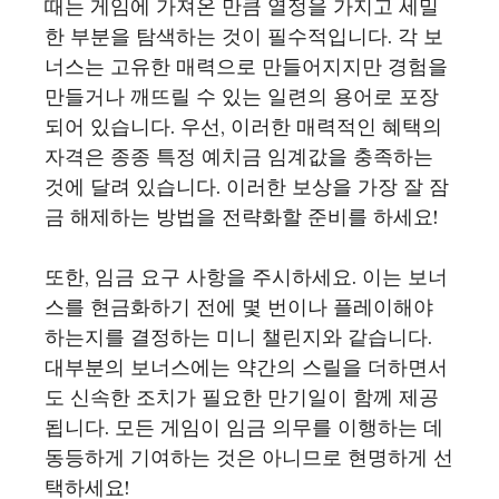
때는 게임에 가져온 만큼 열정을 가지고 세밀
한 부분을 탐색하는 것이 필수적입니다. 각 보
너스는 고유한 매력으로 만들어지지만 경험을
만들거나 깨뜨릴 수 있는 일련의 용어로 포장
되어 있습니다. 우선, 이러한 매력적인 혜택의
자격은 종종 특정 예치금 임계값을 충족하는
것에 달려 있습니다. 이러한 보상을 가장 잘 잠
금 해제하는 방법을 전략화할 준비를 하세요!
또한, 임금 요구 사항을 주시하세요. 이는 보너
스를 현금화하기 전에 몇 번이나 플레이해야
하는지를 결정하는 미니 챌린지와 같습니다.
대부분의 보너스에는 약간의 스릴을 더하면서
도 신속한 조치가 필요한 만기일이 함께 제공
됩니다. 모든 게임이 임금 의무를 이행하는 데
동등하게 기여하는 것은 아니므로 현명하게 선
택하세요!