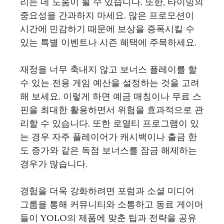
리는 데 도움이 될 수 있습니다. 또한, 타이밍의
중요성을 간과하지 마세요. 많은 프로모션이
시간에 민감하기 때문에 보상을 증폭시킬 수
있는 특별 이벤트나 시즌 혜택에 주목하세요.
재정을 너무 축내지 않고 보너스 플레이를 할
수 있는 전용 게임 예산을 설정하는 것을 고려
해 보세요. 이렇게 하면 예금 매칭이나 무료 스
핀을 최대한 활용하면서 위험을 효과적으로 관
리할 수 있습니다. 또한 로열티 프로그램이 있
는 경우 자주 플레이어가 캐시백이나 출금 한
도 증가와 같은 독점 보너스를 잠금 해제하는
경우가 많습니다.
경험을 더욱 강화하려면 포럼과 소셜 미디어
그룹을 통해 커뮤니티와 소통하고 동료 게이머
들이 YOLO의 제품에 맞춘 팁과 전략을 공유