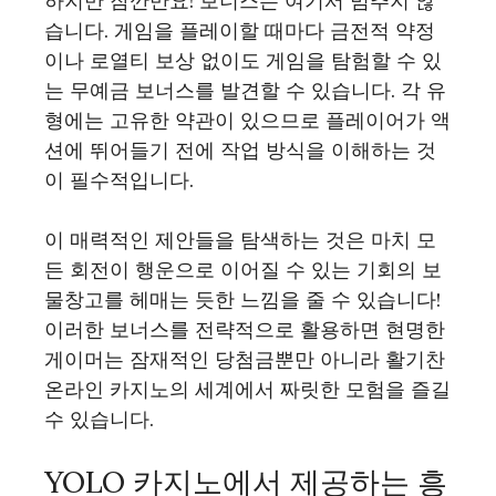
하지만 잠깐만요! 보너스는 여기서 멈추지 않
습니다. 게임을 플레이할 때마다 금전적 약정
이나 로열티 보상 없이도 게임을 탐험할 수 있
는 무예금 보너스를 발견할 수 있습니다. 각 유
형에는 고유한 약관이 있으므로 플레이어가 액
션에 뛰어들기 전에 작업 방식을 이해하는 것
이 필수적입니다.
이 매력적인 제안들을 탐색하는 것은 마치 모
든 회전이 행운으로 이어질 수 있는 기회의 보
물창고를 헤매는 듯한 느낌을 줄 수 있습니다!
이러한 보너스를 전략적으로 활용하면 현명한
게이머는 잠재적인 당첨금뿐만 아니라 활기찬
온라인 카지노의 세계에서 짜릿한 모험을 즐길
수 있습니다.
YOLO 카지노에서 제공하는 흥