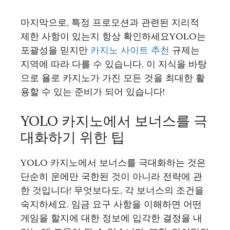
마지막으로, 특정 프로모션과 관련된 지리적
제한 사항이 있는지 항상 확인하세요YOLO는
포괄성을 믿지만
카지노 사이트 추천
규제는
지역에 따라 다를 수 있습니다. 이 지식을 바탕
으로 욜로 카지노가 가진 모든 것을 최대한 활
용할 수 있는 준비가 되어 있습니다!
YOLO 카지노에서 보너스를 극
대화하기 위한 팁
YOLO 카지노에서 보너스를 극대화하는 것은
단순히 운에만 국한된 것이 아니라 전략에 관
한 것입니다! 무엇보다도, 각 보너스의 조건을
숙지하세요. 임금 요구 사항을 이해하면 어떤
게임을 할지에 대한 정보에 입각한 결정을 내