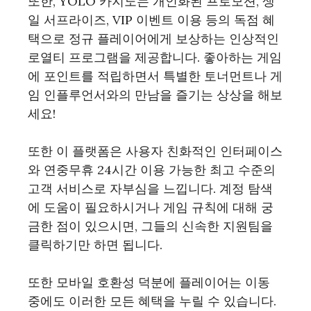
또한, YOLO 카지노는 개인화된 프로모션, 생
일 서프라이즈, VIP 이벤트 이용 등의 독점 혜
택으로 정규 플레이어에게 보상하는 인상적인
로열티 프로그램을 제공합니다. 좋아하는 게임
에 포인트를 적립하면서 특별한 토너먼트나 게
임 인플루언서와의 만남을 즐기는 상상을 해보
세요!
또한 이 플랫폼은 사용자 친화적인 인터페이스
와 연중무휴 24시간 이용 가능한 최고 수준의
고객 서비스로 자부심을 느낍니다. 계정 탐색
에 도움이 필요하시거나 게임 규칙에 대해 궁
금한 점이 있으시면, 그들의 신속한 지원팀을
클릭하기만 하면 됩니다.
또한 모바일 호환성 덕분에 플레이어는 이동
중에도 이러한 모든 혜택을 누릴 수 있습니다.